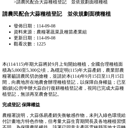
>請農民配合大蒜種植登記 並依規劃面積種植
請農民配合大蒜種植登記 並依規劃面積種植
發佈日期：114-09-08
資料來源：農糧署蔬菜及種苗產業組
更新日期：114-09-08
觀看次數：1225
本(114/115)年期大蒜將於9月上旬開始種植，全國合理種植面
積為5,000至5,300公頃，為穩定明(115)年大蒜產銷，農業部農
糧署籲請農民切勿搶種，並請於本(114)年9月15日至11月15日
間，向農地所在地農會辦理種植登記，以保障自身權益；已至
鄉(鎮)公所申辦大蒜自行復耕種植登記者，視同已完成大蒜種
植登記，無須再至農會登記。
完成登記 保障權益
農糧署說明，大蒜係易產銷失衡敏感作物，未列入綠色環境給
付計畫地方特色作物，但考量大蒜生育期間長及各地種植習慣
不同，為保障農民權益，該署已同意主產區雲林縣等地大蒜轉