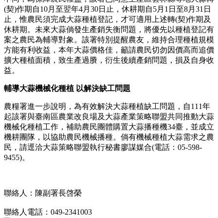
(契)作期自10月至翌年4月30日止，休耕期自5月1日至8月31日
止，惟農民須完成大蒜種植登記，才可適用上述轉(契)作期及
休耕期。未來大蒜倘發生產銷失衡問題，將優先以種植登記有
案之農民為輔導對象。該署特別提醒農友，維持合理種植規模
方能有利收益，本年大蒜價格佳，籲請農民切勿因價高而追價
擴大種植面積，致生產過賸，衍生後續產銷問題，損及自身收
益。
輔導大蒜機械化種植 以解決缺工問題
農糧署進一步說明，為有效解決大蒜種植缺工問題，自111年
起該署與臺南區農業改良場及大蒜產業策略聯盟共同推動大蒜
機械化種植工作，補助農民團體購置大蒜播種機34臺，並成立
機耕團隊，以協助農民機械播種。倘有機械種植大蒜需求之農
民，請逕洽大蒜策略聯盟執行秘書廖謀媒合(電話：05-598-
9455)。
聯絡人：陳副署長啓榮
聯絡人電話：049-2341003