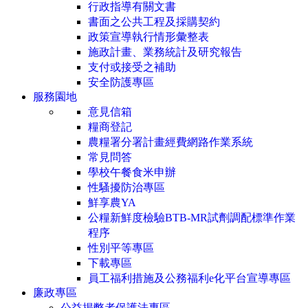
行政指導有關文書
書面之公共工程及採購契約
政策宣導執行情形彙整表
施政計畫、業務統計及研究報告
支付或接受之補助
安全防護專區
服務園地
意見信箱
糧商登記
農糧署分署計畫經費網路作業系統
常見問答
學校午餐食米申辦
性騷擾防治專區
鮮享農YA
公糧新鮮度檢驗BTB-MR試劑調配標準作業
程序
性別平等專區
下載專區
員工福利措施及公務福利e化平台宣導專區
廉政專區
公益揭弊者保護法專區