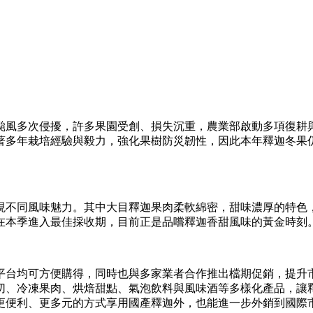
受颱風多次侵擾，許多果園受創、損失沉重，農業部啟動多項復耕
著多年栽培經驗與毅力，強化果樹防災韌性，因此本年釋迦冬果
現不同風味魅力。其中大目釋迦果肉柔軟綿密，甜味濃厚的特色
在本季進入最佳採收期，目前正是品嚐釋迦香甜風味的黃金時刻
平台均可方便購得，同時也與多家業者合作推出檔期促銷，提升
切、冷凍果肉、烘焙甜點、氣泡飲料與風味酒等多樣化產品，讓
更便利、更多元的方式享用國產釋迦外，也能進一步外銷到國際