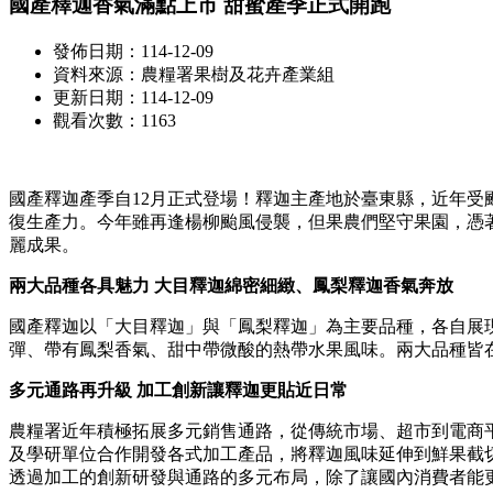
國產釋迦香氣滿點上市 甜蜜產季正式開跑
發佈日期：114-12-09
資料來源：農糧署果樹及花卉產業組
更新日期：114-12-09
觀看次數：1163
國產釋迦產季自12月正式登場！釋迦主產地於臺東縣，近年
復生產力。今年雖再逢楊柳颱風侵襲，但果農們堅守果園，憑
麗成果。
兩大品種各具魅力 大目釋迦綿密細緻、鳳梨釋迦香氣奔放
國產釋迦以「大目釋迦」與「鳳梨釋迦」為主要品種，各自展
彈、帶有鳳梨香氣、甜中帶微酸的熱帶水果風味。兩大品種皆
多元通路再升級 加工創新讓釋迦更貼近日常
農糧署近年積極拓展多元銷售通路，從傳統市場、超市到電商
及學研單位合作開發各式加工產品，將釋迦風味延伸到鮮果截
透過加工的創新研發與通路的多元布局，除了讓國內消費者能