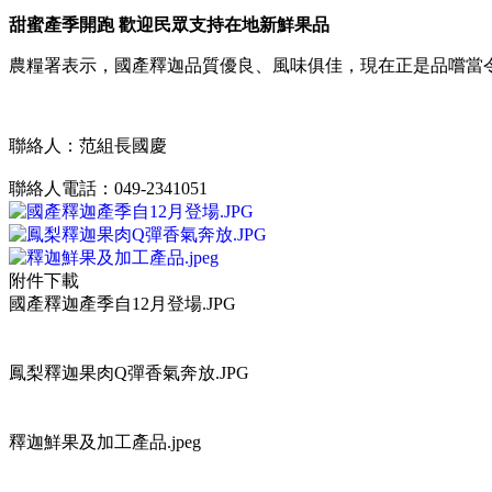
甜蜜產季開跑 歡迎民眾支持在地新鮮果品
農糧署表示，國產釋迦品質優良、風味俱佳，現在正是品嚐當
聯絡人：范組長國慶
聯絡人電話：049-2341051
附件下載
國產釋迦產季自12月登場.JPG
鳳梨釋迦果肉Q彈香氣奔放.JPG
釋迦鮮果及加工產品.jpeg