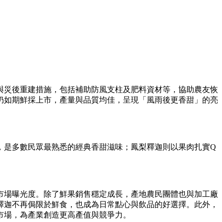
與災後重建措施，包括補助防風支柱及肥料資材等，協助農友恢
仍如期鮮採上市，產量與品質均佳，呈現「風雨後更香甜」的亮
，是多數民眾最熟悉的經典香甜滋味；鳳梨釋迦則以果肉扎實Q
。
市場曝光度。除了鮮果銷售穩定成長，產地農民團體也與加工廠
釋迦不再侷限於鮮食，也成為日常點心與飲品的好選擇。此外，
市場，為產業創造更高產值與競爭力。