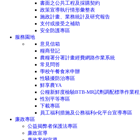
書面之公共工程及採購契約
政策宣導執行情形彙整表
施政計畫、業務統計及研究報告
支付或接受之補助
安全防護專區
服務園地
意見信箱
糧商登記
農糧署分署計畫經費網路作業系統
常見問答
學校午餐食米申辦
性騷擾防治專區
鮮享農YA
公糧新鮮度檢驗BTB-MR試劑調配標準作業程
性別平等專區
下載專區
員工福利措施及公務福利e化平台宣導專區
廉政專區
公益揭弊者保護法專區
廉政宣導
廉政案例宣導