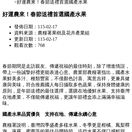
>好運農來！春節送禮首選國產水果
好運農來！春節送禮首選國產水果
發佈日期：115-02-17
資料來源：農糧署果樹及花卉產業組
更新日期：115-02-17
觀看次數：768
春節期間是走訪親友、傳遞祝福的最佳時刻，除了增進情誼，
帶上一份誠摯好禮更能表達心意。農業部農糧署指出，國產水
果鮮美多汁、種類豐富，不僅顏色討喜、寓意吉祥，更兼具健
康與美味，符合推薦國人每日攝取多色蔬果，保持身體健康的
原則，是年節送禮的最佳選擇，選購在地優鮮水果、支持臺灣
在地產業，不僅能傳遞祝福，更讓年節禮盒添上滿滿幸福滋
味。
國產水果品質優良 支持在地、傳遞永續心意
農糧署說明，臺灣四季盛產多樣水果，冬季更是柑橘、鳳梨釋
迦、蓮霧、蜜棗等的最佳品嚐時節。這些水果不僅口感鮮甜，