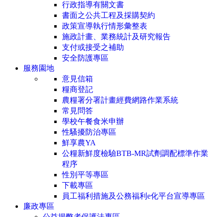
行政指導有關文書
書面之公共工程及採購契約
政策宣導執行情形彙整表
施政計畫、業務統計及研究報告
支付或接受之補助
安全防護專區
服務園地
意見信箱
糧商登記
農糧署分署計畫經費網路作業系統
常見問答
學校午餐食米申辦
性騷擾防治專區
鮮享農YA
公糧新鮮度檢驗BTB-MR試劑調配標準作業
程序
性別平等專區
下載專區
員工福利措施及公務福利e化平台宣導專區
廉政專區
公益揭弊者保護法專區