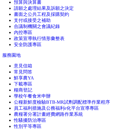
預算與決算書
請願之處理結果及訴願之決定
書面之公共工程及採購契約
支付或接受之補助
合議制機關之會議紀錄
內控專區
政策宣導執行情形彙整表
安全防護專區
服務園地
意見信箱
常見問答
鮮享農YA
下載專區
糧商登記
學校午餐食米申辦
公糧新鮮度檢驗BTB-MR試劑調配標準作業程序
員工福利措施及公務福利e化平台宣導專區
農糧署分署計畫經費網路作業系統
性騷擾防治專區
性別平等專區