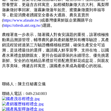
營養豐富，更蘊含吉祥寓意，如柑橘類象徵大吉大利、鳳梨釋
迦象徵好事回家、蓮霧象徵蓮年如意、蜜棗象徵棗到幸福等
等，歡迎消費者踴躍至全臺各大通路、農良直賣所
(
https://www.afasale.tw/
)或臺灣優果鮮販企業團購平台
(
https://ofresh.atri.org.tw/
)選購。
農糧署進一步表示，隨著國人對食安議題的重視，該署積極推
動果品溯源管理，輔導農民參與產銷履歷與有機等驗證，其產
銷流程皆經過第三方驗證機構稽核把關，確保生產安全可追
溯，是送禮最佳的選擇，邀請國人鮮享當季、支持在地，以國
產水果禮盒饋贈親友，更符合低碳環保的永續理念。優先挑選
新鮮、安全的在地精品果禮並可搭配應景鮮花或盆花，與親友
共享美味、傳遞吉祥寓意，讓國產水果成為最暖心的祝福。
聯絡人：陳主任秘書立儀
聯絡人電話：049-2341003