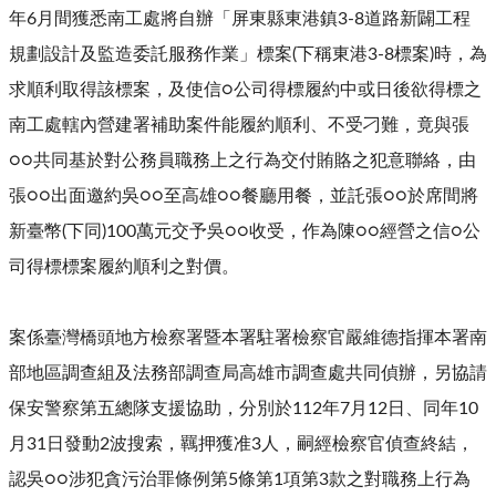
年6月間獲悉南工處將自辦「屏東縣東港鎮3-8道路新闢工程
規劃設計及監造委託服務作業」標案(下稱東港3-8標案)時，為
求順利取得該標案，及使信○公司得標履約中或日後欲得標之
南工處轄內營建署補助案件能履約順利、不受刁難，竟與張
○○共同基於對公務員職務上之行為交付賄賂之犯意聯絡，由
張○○出面邀約吳○○至高雄○○餐廳用餐，並託張○○於席間將
新臺幣(下同)100萬元交予吳○○收受，作為陳○○經營之信○公
司得標標案履約順利之對價。
案係臺灣橋頭地方檢察署暨本署駐署檢察官嚴維德指揮本署南
部地區調查組及法務部調查局高雄市調查處共同偵辦，另協請
保安警察第五總隊支援協助，分別於112年7月12日、同年10
月31日發動2波搜索，羈押獲准3人，嗣經檢察官偵查終結，
認吳○○涉犯貪污治罪條例第5條第1項第3款之對職務上行為