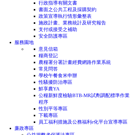
行政指導有關文書
書面之公共工程及採購契約
政策宣導執行情形彙整表
施政計畫、業務統計及研究報告
支付或接受之補助
安全防護專區
服務園地
意見信箱
糧商登記
農糧署分署計畫經費網路作業系統
常見問答
學校午餐食米申辦
性騷擾防治專區
鮮享農YA
公糧新鮮度檢驗BTB-MR試劑調配標準作業
程序
性別平等專區
下載專區
員工福利措施及公務福利e化平台宣導專區
廉政專區
公益揭弊者保護法專區