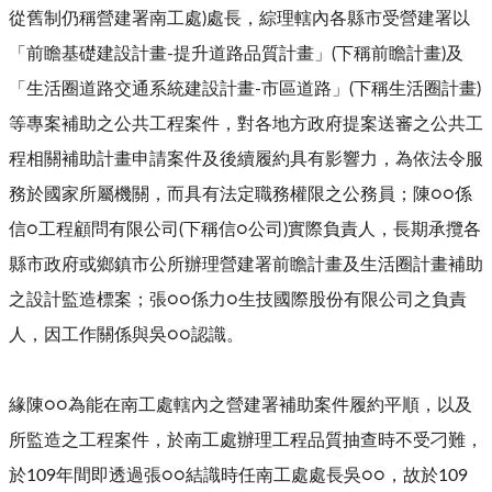
從舊制仍稱營建署南工處)處長，綜理轄內各縣市受營建署以
「前瞻基礎建設計畫-提升道路品質計畫」(下稱前瞻計畫)及
「生活圈道路交通系統建設計畫-市區道路」(下稱生活圈計畫)
等專案補助之公共工程案件，對各地方政府提案送審之公共工
程相關補助計畫申請案件及後續履約具有影響力，為依法令服
務於國家所屬機關，而具有法定職務權限之公務員；陳○○係
信○工程顧問有限公司(下稱信○公司)實際負責人，長期承攬各
縣市政府或鄉鎮市公所辦理營建署前瞻計畫及生活圈計畫補助
之設計監造標案；張○○係力○生技國際股份有限公司之負責
人，因工作關係與吳○○認識。
緣陳○○為能在南工處轄內之營建署補助案件履約平順，以及
所監造之工程案件，於南工處辦理工程品質抽查時不受刁難，
於109年間即透過張○○結識時任南工處處長吳○○，故於109