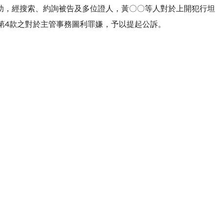
助，經搜索、約詢被告及多位證人，黃〇〇等人對於上開犯行坦
第4款之對於主管事務圖利罪嫌，予以提起公訴。