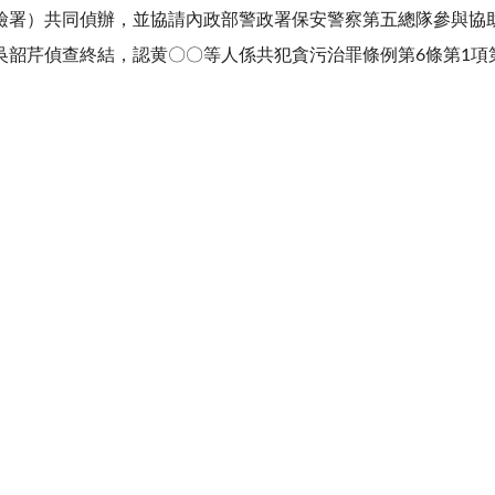
檢署）共同偵辦，並協請內政部警政署保安警察第五總隊參與協
吳韶芹偵查終結，認黄〇〇等人係共犯貪污治罪條例第6條第1項