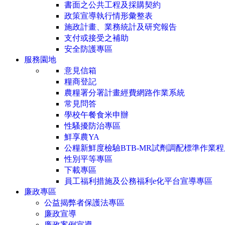
書面之公共工程及採購契約
政策宣導執行情形彙整表
施政計畫、業務統計及研究報告
支付或接受之補助
安全防護專區
服務園地
意見信箱
糧商登記
農糧署分署計畫經費網路作業系統
常見問答
學校午餐食米申辦
性騷擾防治專區
鮮享農YA
公糧新鮮度檢驗BTB-MR試劑調配標準作業程
性別平等專區
下載專區
員工福利措施及公務福利e化平台宣導專區
廉政專區
公益揭弊者保護法專區
廉政宣導
廉政案例宣導