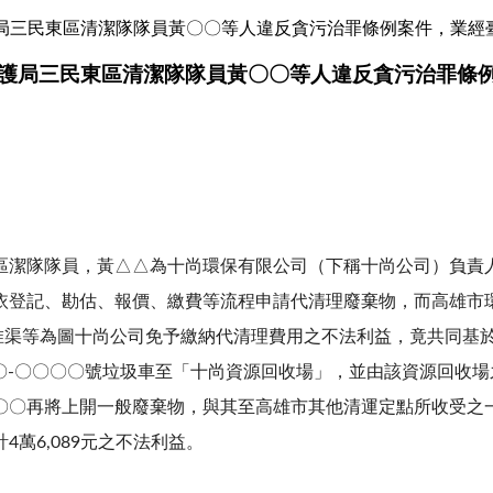
局三民東區清潔隊隊員黃〇〇等人違反貪污治罪條例案件，業經
護局三民東區清潔隊隊員黃〇〇等人違反貪污治罪條
區潔隊隊員，黃△△為十尚環保有限公司（下稱十尚公司）負責
依登記、勘估、報價、繳費等流程申請代清理廢棄物，而高雄市
，惟渠等為圖十尚公司免予繳納代清理費用之不法利益，竟共同基於
碼〇〇-〇〇〇〇號垃圾車至「十尚資源回收場」，並由該資源回
〇〇再將上開一般廢棄物，與其至高雄市其他清運定點所收受之
萬6,089元之不法利益。