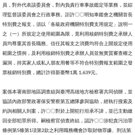
員，對外代表該委員會，對內負責行車事故鑑定等業務，並綜
理監督該委員會之行政事務。詎許〇〇明知車鑑會之機關首長
特別費之報支，須以「各級政府機關特別費支用規定」說明一
之（一）所規定之使用範圍為限，竟利用核銷特別費之承辦人
員均尊重其首長職務、信任其報支之消費均符合上開規定使用
範圍之慣例，及利用核銷特別費之承辦人員並無實質審查權之
漏洞，持其家人或私人朋友用餐等不符合特別費報支範圍之發
票核銷特別費，總計詐得新臺幣1萬 1,639元。
案係本署南部地區調查組與臺灣高雄地方檢察署共同偵辦，並
協請內政部警政署保安警察第五總隊參與協助，經執行搜索及
約詢相關人到案，許〇〇對於上開犯行坦承不諱，並已主動繳
回全部犯罪所得。嗣檢察官偵查終結，認許〇〇涉犯貪污治罪
條例第5條第1項第2款之利用職務機會詐取財物罪嫌、刑法第