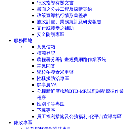
行政指導有關文書
書面之公共工程及採購契約
政策宣導執行情形彙整表
施政計畫、業務統計及研究報告
支付或接受之補助
安全防護專區
服務園地
意見信箱
糧商登記
農糧署分署計畫經費網路作業系統
常見問答
學校午餐食米申辦
性騷擾防治專區
鮮享農YA
公糧新鮮度檢驗BTB-MR試劑調配標準作業
程序
性別平等專區
下載專區
員工福利措施及公務福利e化平台宣導專區
廉政專區
公益揭弊者保護法專區