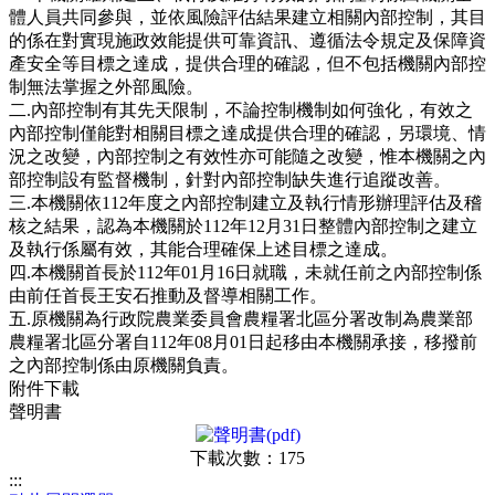
體人員共同參與，並依風險評估結果建立相關內部控制，其目
的係在對實現施政效能提供可靠資訊、遵循法令規定及保障資
產安全等目標之達成，提供合理的確認，但不包括機關內部控
制無法掌握之外部風險。
二.內部控制有其先天限制，不論控制機制如何強化，有效之
內部控制僅能對相關目標之達成提供合理的確認，另環境、情
況之改變，內部控制之有效性亦可能隨之改變，惟本機關之內
部控制設有監督機制，針對內部控制缺失進行追蹤改善。
三.本機關依112年度之內部控制建立及執行情形辦理評估及稽
核之結果，認為本機關於112年12月31日整體內部控制之建立
及執行係屬有效，其能合理確保上述目標之達成。
四.本機關首長於112年01月16日就職，未就任前之內部控制係
由前任首長王安石推動及督導相關工作。
五.原機關為行政院農業委員會農糧署北區分署改制為農業部
農糧署北區分署自112年08月01日起移由本機關承接，移撥前
之內部控制係由原機關負責。
附件下載
聲明書
下載次數：175
:::