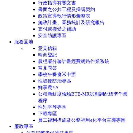
行政指導有關文書
書面之公共工程及採購契約
政策宣導執行情形彙整表
施政計畫、業務統計及研究報告
支付或接受之補助
安全防護專區
服務園地
意見信箱
糧商登記
農糧署分署計畫經費網路作業系統
常見問答
學校午餐食米申辦
性騷擾防治專區
鮮享農YA
公糧新鮮度檢驗BTB-MR試劑調配標準作業
程序
性別平等專區
下載專區
員工福利措施及公務福利e化平台宣導專區
廉政專區
公益揭弊者保護法專區