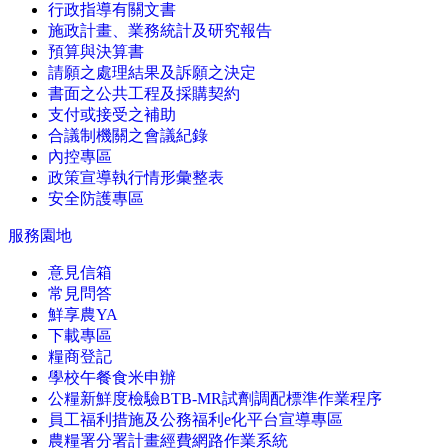
行政指導有關文書
施政計畫、業務統計及研究報告
預算與決算書
請願之處理結果及訴願之決定
書面之公共工程及採購契約
支付或接受之補助
合議制機關之會議紀錄
內控專區
政策宣導執行情形彙整表
安全防護專區
服務園地
意見信箱
常見問答
鮮享農YA
下載專區
糧商登記
學校午餐食米申辦
公糧新鮮度檢驗BTB-MR試劑調配標準作業程序
員工福利措施及公務福利e化平台宣導專區
農糧署分署計畫經費網路作業系統