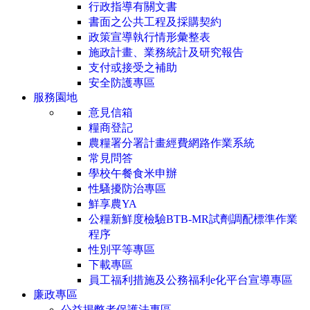
行政指導有關文書
書面之公共工程及採購契約
政策宣導執行情形彙整表
施政計畫、業務統計及研究報告
支付或接受之補助
安全防護專區
服務園地
意見信箱
糧商登記
農糧署分署計畫經費網路作業系統
常見問答
學校午餐食米申辦
性騷擾防治專區
鮮享農YA
公糧新鮮度檢驗BTB-MR試劑調配標準作業
程序
性別平等專區
下載專區
員工福利措施及公務福利e化平台宣導專區
廉政專區
公益揭弊者保護法專區