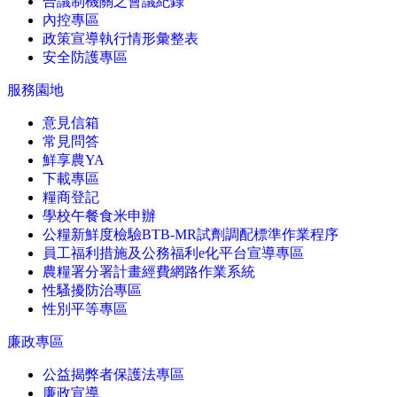
合議制機關之會議紀錄
內控專區
政策宣導執行情形彙整表
安全防護專區
服務園地
意見信箱
常見問答
鮮享農YA
下載專區
糧商登記
學校午餐食米申辦
公糧新鮮度檢驗BTB-MR試劑調配標準作業程序
員工福利措施及公務福利e化平台宣導專區
農糧署分署計畫經費網路作業系統
性騷擾防治專區
性別平等專區
廉政專區
公益揭弊者保護法專區
廉政宣導