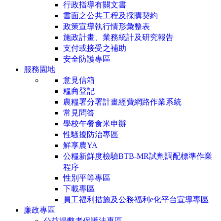
行政指導有關文書
書面之公共工程及採購契約
政策宣導執行情形彙整表
施政計畫、業務統計及研究報告
支付或接受之補助
安全防護專區
服務園地
意見信箱
糧商登記
農糧署分署計畫經費網路作業系統
常見問答
學校午餐食米申辦
性騷擾防治專區
鮮享農YA
公糧新鮮度檢驗BTB-MR試劑調配標準作業
程序
性別平等專區
下載專區
員工福利措施及公務福利e化平台宣導專區
廉政專區
公益揭弊者保護法專區