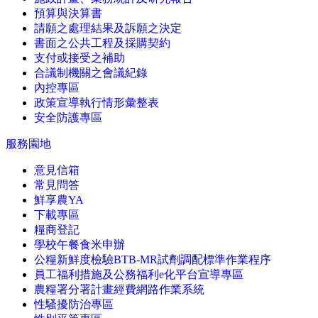
預算與決算書
請願之處理結果及訴願之決定
書面之公共工程及採購契約
支付或接受之補助
合議制機關之會議紀錄
內控專區
政策宣導執行情形彙整表
安全防護專區
服務園地
意見信箱
常見問答
鮮享農YA
下載專區
糧商登記
學校午餐食米申辦
公糧新鮮度檢驗BTB-MR試劑調配標準作業程序
員工福利措施及公務福利e化平台宣導專區
農糧署分署計畫經費網路作業系統
性騷擾防治專區