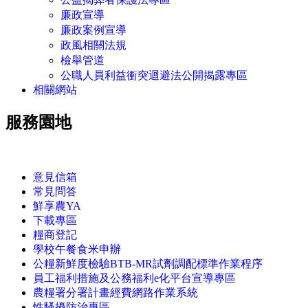
廉政宣導
廉政案例宣導
政風相關法規
檢舉管道
公職人員利益衝突迴避法公開揭露專區
相關網站
服務園地
:::
意見信箱
常見問答
鮮享農YA
下載專區
糧商登記
學校午餐食米申辦
公糧新鮮度檢驗BTB-MR試劑調配標準作業程序
員工福利措施及公務福利e化平台宣導專區
農糧署分署計畫經費網路作業系統
性騷擾防治專區