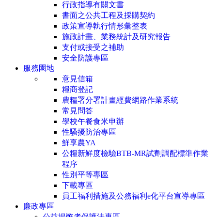
行政指導有關文書
書面之公共工程及採購契約
政策宣導執行情形彙整表
施政計畫、業務統計及研究報告
支付或接受之補助
安全防護專區
服務園地
意見信箱
糧商登記
農糧署分署計畫經費網路作業系統
常見問答
學校午餐食米申辦
性騷擾防治專區
鮮享農YA
公糧新鮮度檢驗BTB-MR試劑調配標準作業
程序
性別平等專區
下載專區
員工福利措施及公務福利e化平台宣導專區
廉政專區
公益揭弊者保護法專區