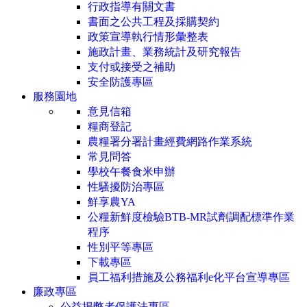
行政指導有關文書
書面之公共工程及採購契約
政策宣導執行情形彙整表
施政計畫、業務統計及研究報告
支付或接受之補助
安全防護專區
服務園地
意見信箱
糧商登記
農糧署分署計畫經費網路作業系統
常見問答
學校午餐食米申辦
性騷擾防治專區
鮮享農YA
公糧新鮮度檢驗BTB-MR試劑調配標準作業
程序
性別平等專區
下載專區
員工福利措施及公務福利e化平台宣導專區
廉政專區
公益揭弊者保護法專區