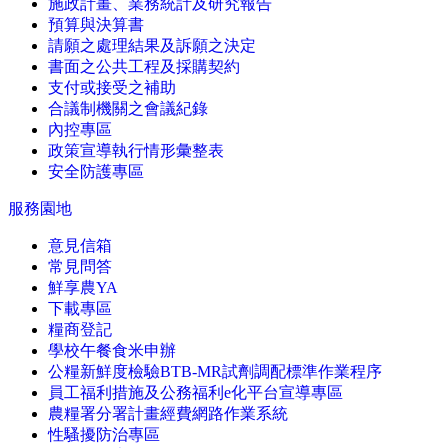
施政計畫、業務統計及研究報告
預算與決算書
請願之處理結果及訴願之決定
書面之公共工程及採購契約
支付或接受之補助
合議制機關之會議紀錄
內控專區
政策宣導執行情形彙整表
安全防護專區
服務園地
意見信箱
常見問答
鮮享農YA
下載專區
糧商登記
學校午餐食米申辦
公糧新鮮度檢驗BTB-MR試劑調配標準作業程序
員工福利措施及公務福利e化平台宣導專區
農糧署分署計畫經費網路作業系統
性騷擾防治專區