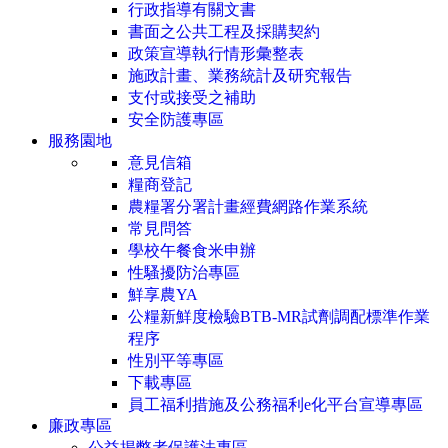
行政指導有關文書
書面之公共工程及採購契約
政策宣導執行情形彙整表
施政計畫、業務統計及研究報告
支付或接受之補助
安全防護專區
服務園地
意見信箱
糧商登記
農糧署分署計畫經費網路作業系統
常見問答
學校午餐食米申辦
性騷擾防治專區
鮮享農YA
公糧新鮮度檢驗BTB-MR試劑調配標準作業
程序
性別平等專區
下載專區
員工福利措施及公務福利e化平台宣導專區
廉政專區
公益揭弊者保護法專區